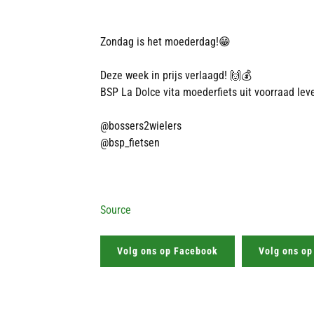
Zondag is het moederdag!😁
Deze week in prijs verlaagd! 🙌💰
BSP La Dolce vita moederfiets uit voorraad le
@bossers2wielers
@bsp_fietsen
Source
Volg ons op Facebook
Volg ons op