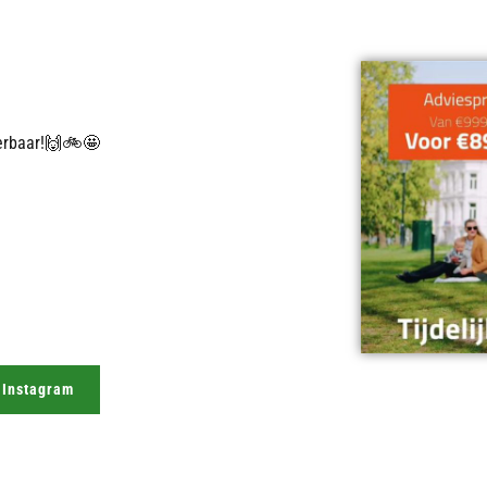
verbaar!🙌🚲🤩
 Instagram