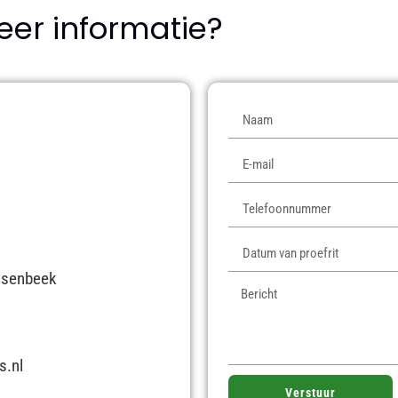
eer informatie?
insenbeek
s.nl
Verstuur