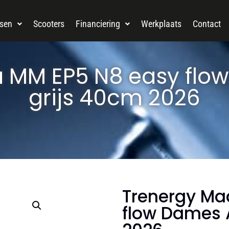
tsen
Scooters
Financiering
Werkplaats
Contact
 MM EP5 N8 easy flo
grijs 40cm 2026
Trenergy Ma
flow Dames A