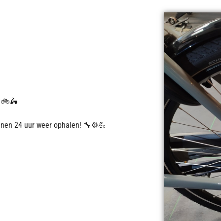
l?🚲🛵
innen 24 uur weer ophalen! 🔧⚙💪